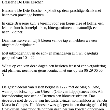
Brasserie De Drie Esschen.
Brasserie De Drie Esschen kijkt uit op deze prachtige Brink met
haar even prachtige bomen.
In onze Brasserie kun je terecht voor een kopje thee of koffie, een
lekkere lunch, borrelplanken, bittergarnituren en natuurlijk een
heerlijk diner.
Daarnaast serveren wij 8 bieren van de tap en hebben we een
uitgebreide wijnkaart.
Met uitzondering van de zon- en maandagen zijn wij dagelijks
geopend van 10 – 22 uur.
Wilt u op een van deze dagen een besloten feest of een vergadering
oid plannen, neem dan gerust contact met ons op via 06 29 06 55
31.
De geschiedenis van Assen begint in 1227 met de Slag bij Ane,
waarbij de Bisschop van Utrecht (Otto van Lippe) sneuvelde. Als
boetedoening moesten de Drenten een klooster stichten. Dat
gebeurde met de bouw van het Cisterciënzer nonnenklooster Sancta
Maria in Campis. Het klooster was gelegen in een drassig gebied bij
Coevorden, waardoor de nonnen geen bestaan konden opbouwen.